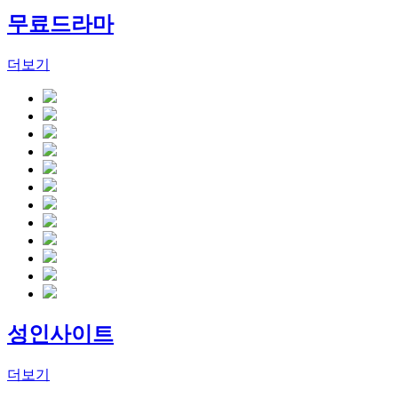
무료드라마
더보기
성인사이트
더보기