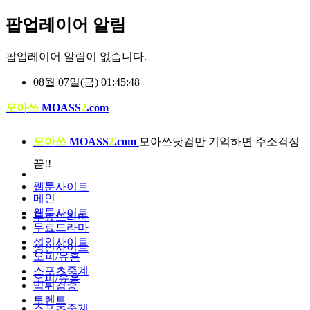
팝업레이어 알림
팝업레이어 알림이 없습니다.
08월 07일(금)
01:45:48
모아쓰
MOASS
2
.com
모아쓰
MOASS
2
.com
모아쓰닷컴만 기억하면 주소걱정
끝!!
웹툰사이트
메인
웹툰사이트
무료드라마
무료드라마
성인사이트
성인사이트
오피/유흥
스포츠중계
오피/유흥
먹튀검증
토렌트
스포츠중계