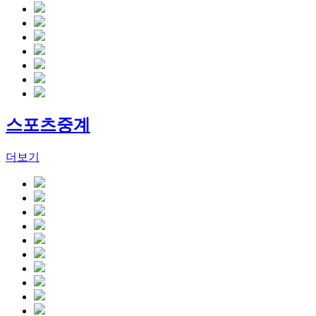
스포츠중계
더보기