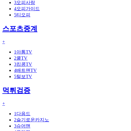
3
오피사랑
4
오피가이드
5
티오피
스포츠중계
+
1
아톰TV
2
쿨TV
3
킹콩TV
4
배트맨TV
5
털보TV
먹튀검증
+
1
다음드
2
슬기로운카지노
3
슈어맨