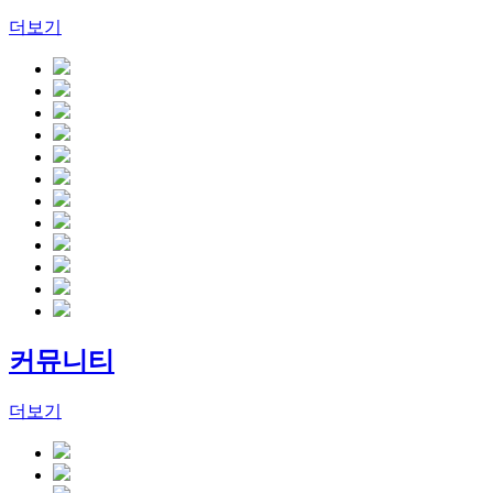
더보기
커뮤니티
더보기