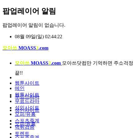
팝업레이어 알림
팝업레이어 알림이 없습니다.
08월 09일(일)
02:44:23
모아쓰
MOASS
2
.com
모아쓰
MOASS
2
.com
모아쓰닷컴만 기억하면 주소걱정
끝!!
웹툰사이트
메인
웹툰사이트
무료드라마
무료드라마
성인사이트
성인사이트
오피/유흥
스포츠중계
오피/유흥
먹튀검증
토렌트
스포츠중계