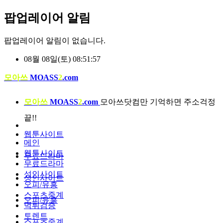
팝업레이어 알림
팝업레이어 알림이 없습니다.
08월 08일(토)
08:51:58
모아쓰
MOASS
2
.com
모아쓰
MOASS
2
.com
모아쓰닷컴만 기억하면 주소걱정
끝!!
웹툰사이트
메인
웹툰사이트
무료드라마
무료드라마
성인사이트
성인사이트
오피/유흥
스포츠중계
오피/유흥
먹튀검증
토렌트
스포츠중계