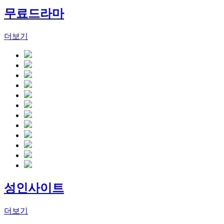
무료드라마
더보기
성인사이트
더보기