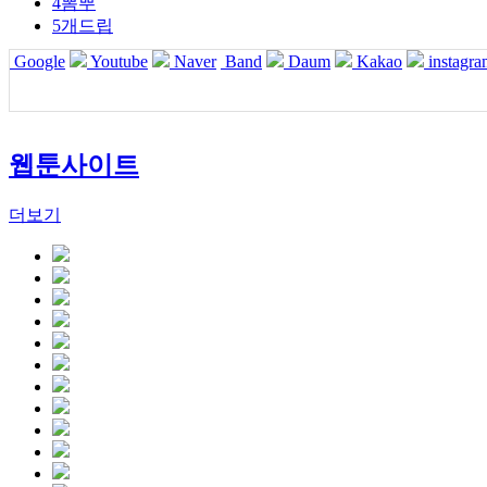
4
뽐뿌
5
개드립
Google
Youtube
Naver
Band
Daum
Kakao
instagra
웹툰사이트
더보기