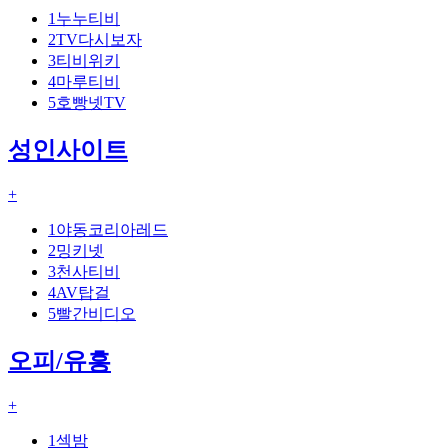
1
누누티비
2
TV다시보자
3
티비위키
4
마루티비
5
호빵넷TV
성인사이트
+
1
야동코리아레드
2
밍키넷
3
천사티비
4
AV탑걸
5
빨간비디오
오피/유흥
+
1
섹밤