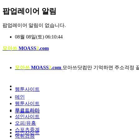
팝업레이어 알림
팝업레이어 알림이 없습니다.
08월 08일(토)
06:10:45
모아쓰
MOASS
2
.com
모아쓰
MOASS
2
.com
모아쓰닷컴만 기억하면 주소걱정 끝
웹툰사이트
메인
웹툰사이트
무료드라마
무료드라마
성인사이트
오피/유흥
스포츠중계
성인사이트
먹튀검증