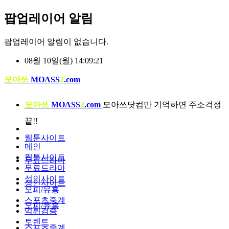
팝업레이어 알림
팝업레이어 알림이 없습니다.
08월 10일(월)
14:09:22
모아쓰
MOASS
2
.com
모아쓰
MOASS
2
.com
모아쓰닷컴만 기억하면 주소걱정
끝!!
웹툰사이트
메인
웹툰사이트
무료드라마
무료드라마
성인사이트
성인사이트
오피/유흥
스포츠중계
오피/유흥
먹튀검증
토렌트
스포츠중계