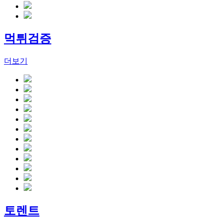
먹튀검증
더보기
토렌트