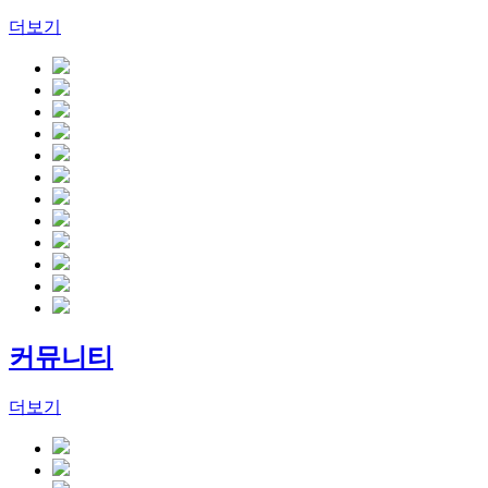
더보기
커뮤니티
더보기