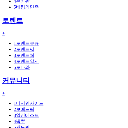
4
온카판
5
베팅의민족
토렌트
+
1
토렌트큐큐
2
토렌트씨
3
토렌트썸
4
토렌트알지
5
토다와
커뮤니티
+
1
디시인사이드
2
보배드림
3
일간베스트
4
뽐뿌
5
개드립