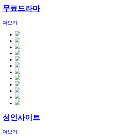
무료드라마
더보기
성인사이트
더보기