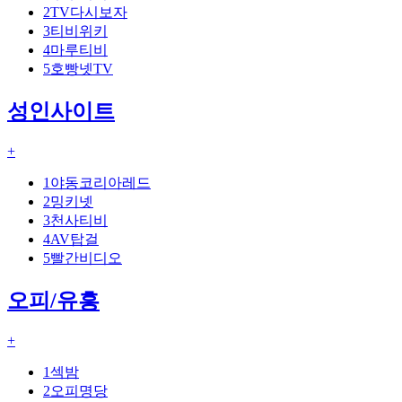
2
TV다시보자
3
티비위키
4
마루티비
5
호빵넷TV
성인사이트
+
1
야동코리아레드
2
밍키넷
3
천사티비
4
AV탑걸
5
빨간비디오
오피/유흥
+
1
섹밤
2
오피명당