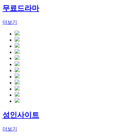
무료드라마
더보기
성인사이트
더보기