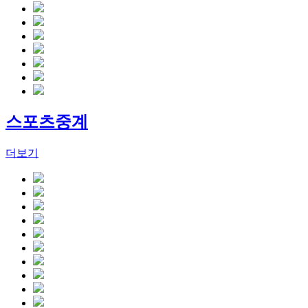
스포츠중계
더보기