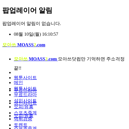
팝업레이어 알림
팝업레이어 알림이 없습니다.
08월 10일(월)
16:10:58
모아쓰
MOASS
2
.com
모아쓰
MOASS
2
.com
모아쓰닷컴만 기억하면 주소걱정
끝!!
웹툰사이트
메인
웹툰사이트
무료드라마
무료드라마
성인사이트
성인사이트
오피/유흥
스포츠중계
오피/유흥
먹튀검증
토렌트
스포츠중계