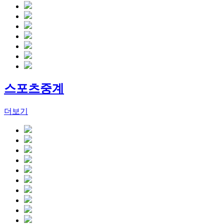
스포츠중계
더보기