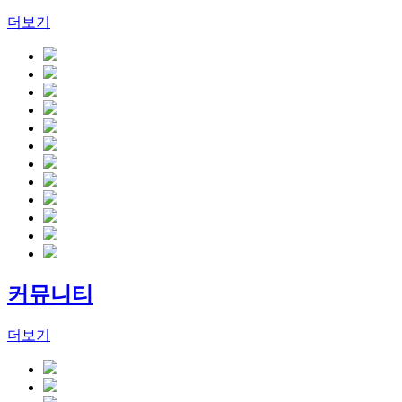
더보기
커뮤니티
더보기