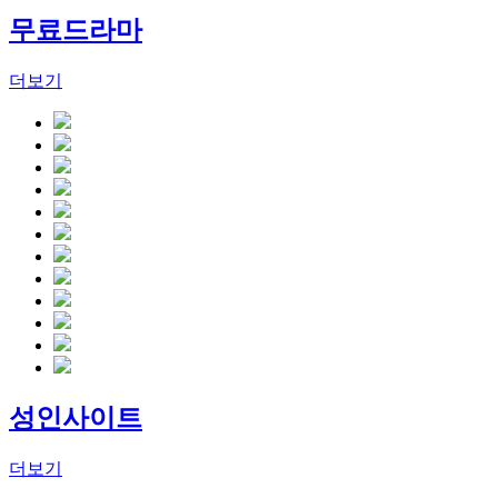
무료드라마
더보기
성인사이트
더보기