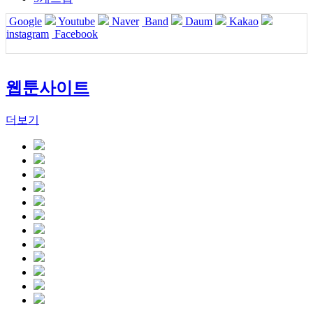
Google
Youtube
Naver
Band
Daum
Kakao
instagram
Facebook
웹툰사이트
더보기