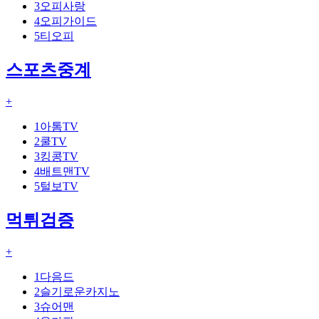
3
오피사랑
4
오피가이드
5
티오피
스포츠중계
+
1
아톰TV
2
쿨TV
3
킹콩TV
4
배트맨TV
5
털보TV
먹튀검증
+
1
다음드
2
슬기로운카지노
3
슈어맨