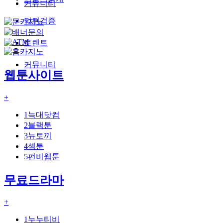
커뮤니티
먹튀검증
토렌트
커뮤니티
웹툰사이트
+
1
늑대닷컴
2
블랙툰
3
뉴토끼
4
섹툰
5
펀비웹툰
무료드라마
+
1
누누티비