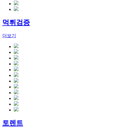
먹튀검증
더보기
토렌트