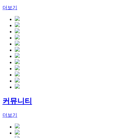
더보기
커뮤니티
더보기