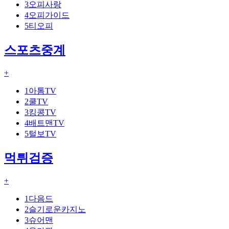
3
오피사랑
4
오피가이드
5
티오피
스포츠중계
+
1
아톰TV
2
쿨TV
3
킹콩TV
4
배트맨TV
5
털보TV
먹튀검증
+
1
다음드
2
슬기로운카지노
3
슈어맨