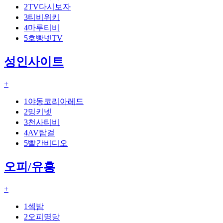
2
TV다시보자
3
티비위키
4
마루티비
5
호빵넷TV
성인사이트
+
1
야동코리아레드
2
밍키넷
3
천사티비
4
AV탑걸
5
빨간비디오
오피/유흥
+
1
섹밤
2
오피명당