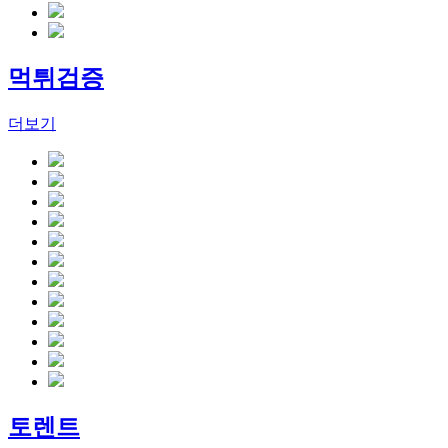
먹튀검증
더보기
토렌트