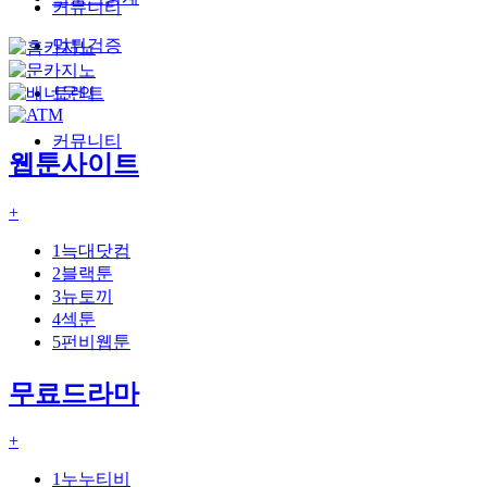
커뮤니티
먹튀검증
토렌트
커뮤니티
웹툰사이트
+
1
늑대닷컴
2
블랙툰
3
뉴토끼
4
섹툰
5
펀비웹툰
무료드라마
+
1
누누티비