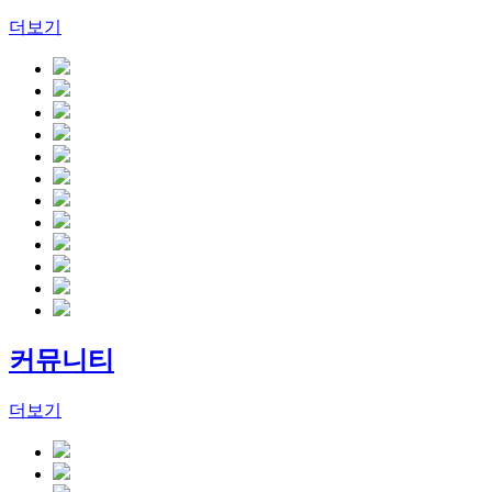
더보기
커뮤니티
더보기