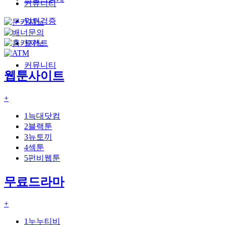
커뮤니티
먹튀검증
토렌트
커뮤니티
웹툰사이트
+
1
늑대닷컴
2
블랙툰
3
뉴토끼
4
섹툰
5
펀비웹툰
무료드라마
+
1
누누티비