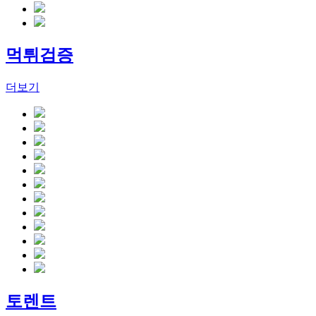
먹튀검증
더보기
토렌트