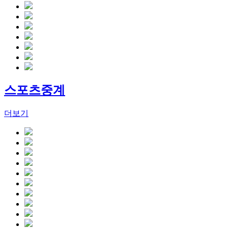
스포츠중계
더보기