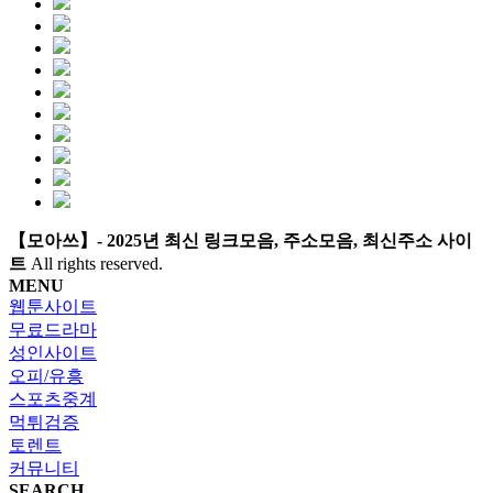
【모아쓰】- 2025년 최신 링크모음, 주소모음, 최신주소 사이
트
All rights reserved.
MENU
웹툰사이트
무료드라마
성인사이트
오피/유흥
스포츠중계
먹튀검증
토렌트
커뮤니티
SEARCH