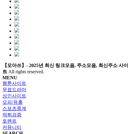
【모아쓰】- 2025년 최신 링크모음, 주소모음, 최신주소 사이
트
All rights reserved.
MENU
웹툰사이트
무료드라마
성인사이트
오피/유흥
스포츠중계
먹튀검증
토렌트
커뮤니티
SEARCH