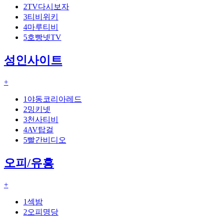
2
TV다시보자
3
티비위키
4
마루티비
5
호빵넷TV
성인사이트
+
1
야동코리아레드
2
밍키넷
3
천사티비
4
AV탑걸
5
빨간비디오
오피/유흥
+
1
섹밤
2
오피명당