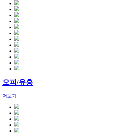
오피/유흥
더보기