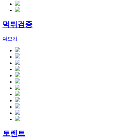
먹튀검증
더보기
토렌트