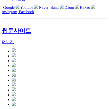
Google
Youtube
Naver
Band
Daum
Kakao
instagram
Facebook
웹툰사이트
더보기