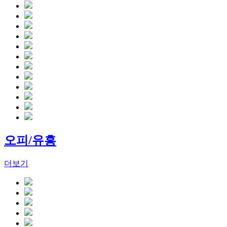
오피/유흥
더보기