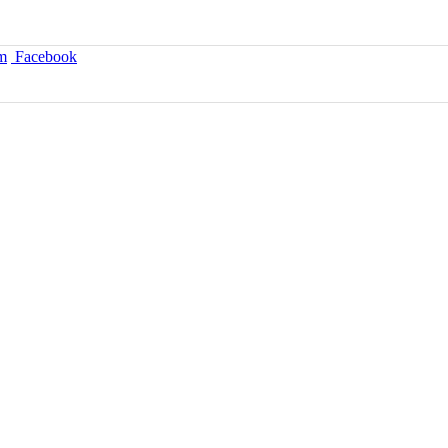
m
Facebook