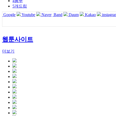
4
뽐뿌
5
개드립
Google
Youtube
Naver
Band
Daum
Kakao
instagra
웹툰사이트
더보기