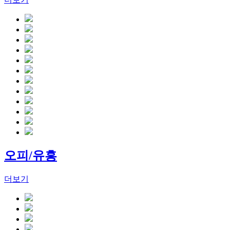
오피/유흥
더보기