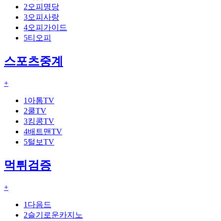
2
오피명당
3
오피사랑
4
오피가이드
5
티오피
스포츠중계
+
1
아톰TV
2
쿨TV
3
킹콩TV
4
배트맨TV
5
털보TV
먹튀검증
+
1
다음드
2
슬기로운카지노