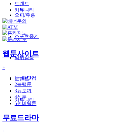
토렌트
커뮤니티
오피/유흥
스포츠중계
웹툰사이트
먹튀검증
+
1
늑대닷컴
토렌트
2
블랙툰
3
뉴토끼
4
섹툰
커뮤니티
5
펀비웹툰
무료드라마
+