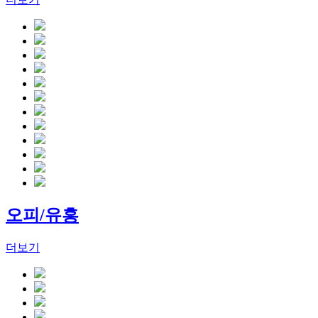
오피/유흥
더보기