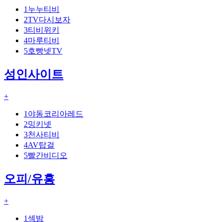
1
누누티비
2
TV다시보자
3
티비위키
4
마루티비
5
호빵넷TV
성인사이트
+
1
야동코리아레드
2
밍키넷
3
천사티비
4
AV탑걸
5
빨간비디오
오피/유흥
+
1
섹밤