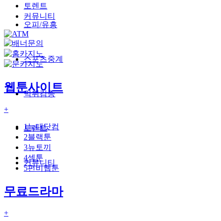
토렌트
커뮤니티
오피/유흥
스포츠중계
웹툰사이트
먹튀검증
+
1
늑대닷컴
토렌트
2
블랙툰
3
뉴토끼
4
섹툰
커뮤니티
5
펀비웹툰
무료드라마
+