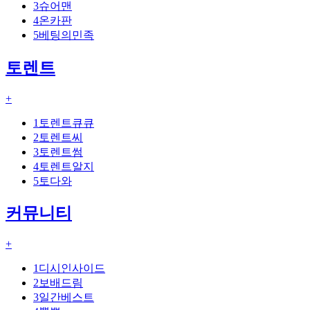
3
슈어맨
4
온카판
5
베팅의민족
토렌트
+
1
토렌트큐큐
2
토렌트씨
3
토렌트썸
4
토렌트알지
5
토다와
커뮤니티
+
1
디시인사이드
2
보배드림
3
일간베스트