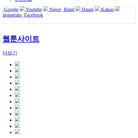
Google
Youtube
Naver
Band
Daum
Kakao
instagram
Facebook
웹툰사이트
더보기