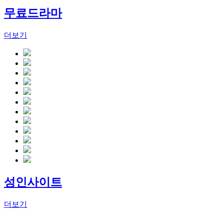
무료드라마
더보기
성인사이트
더보기