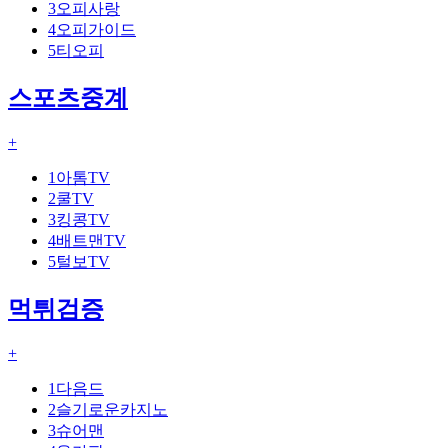
3
오피사랑
4
오피가이드
5
티오피
스포츠중계
+
1
아톰TV
2
쿨TV
3
킹콩TV
4
배트맨TV
5
털보TV
먹튀검증
+
1
다음드
2
슬기로운카지노
3
슈어맨