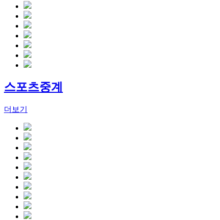
스포츠중계
더보기