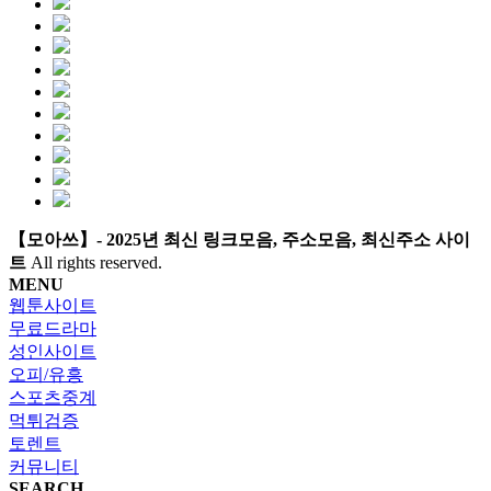
【모아쓰】- 2025년 최신 링크모음, 주소모음, 최신주소 사이
트
All rights reserved.
MENU
웹툰사이트
무료드라마
성인사이트
오피/유흥
스포츠중계
먹튀검증
토렌트
커뮤니티
SEARCH