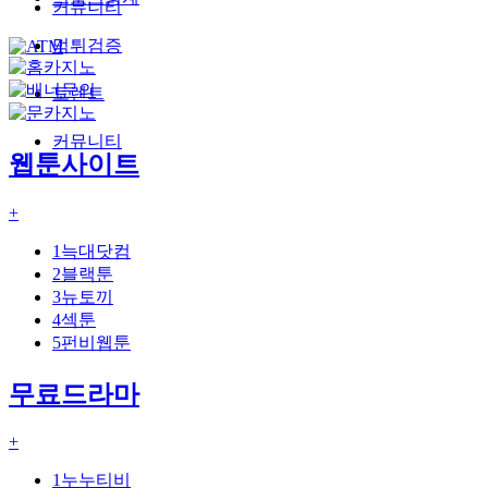
커뮤니티
먹튀검증
토렌트
커뮤니티
웹툰사이트
+
1
늑대닷컴
2
블랙툰
3
뉴토끼
4
섹툰
5
펀비웹툰
무료드라마
+
1
누누티비