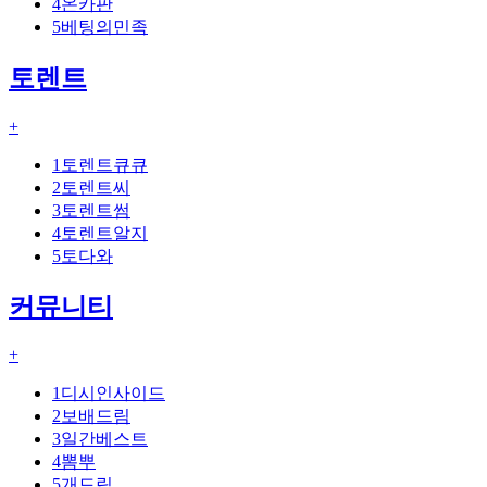
4
온카판
5
베팅의민족
토렌트
+
1
토렌트큐큐
2
토렌트씨
3
토렌트썸
4
토렌트알지
5
토다와
커뮤니티
+
1
디시인사이드
2
보배드림
3
일간베스트
4
뽐뿌
5
개드립