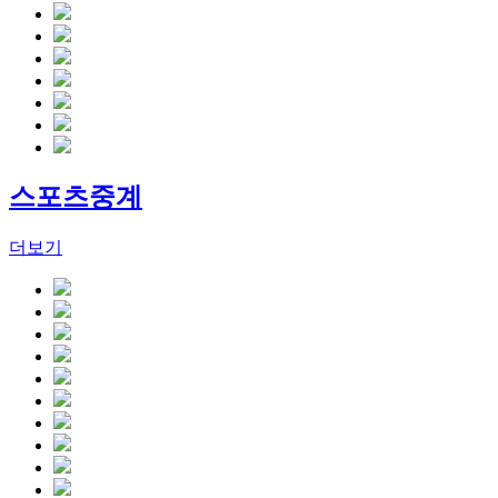
스포츠중계
더보기