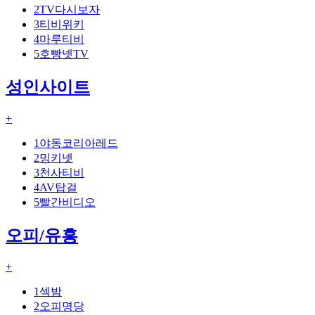
2
TV다시보자
3
티비위키
4
마루티비
5
호빵넷TV
성인사이트
+
1
야동코리아레드
2
밍키넷
3
천사티비
4
AV탑걸
5
빨간비디오
오피/유흥
+
1
섹밤
2
오피명당