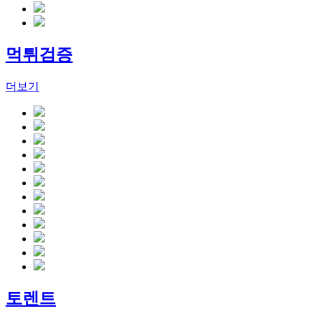
먹튀검증
더보기
토렌트