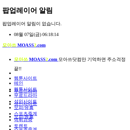
팝업레이어 알림
팝업레이어 알림이 없습니다.
08월 07일(금)
06:18:15
모아쓰
MOASS
2
.com
모아쓰
MOASS
2
.com
모아쓰닷컴만 기억하면 주소걱정
끝!!
웹툰사이트
메인
웹툰사이트
무료드라마
무료드라마
성인사이트
성인사이트
오피/유흥
스포츠중계
오피/유흥
먹튀검증
토렌트
스포츠중계