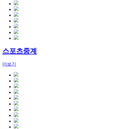
스포츠중계
더보기