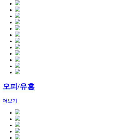
오피/유흥
더보기