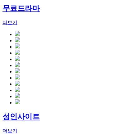
무료드라마
더보기
성인사이트
더보기