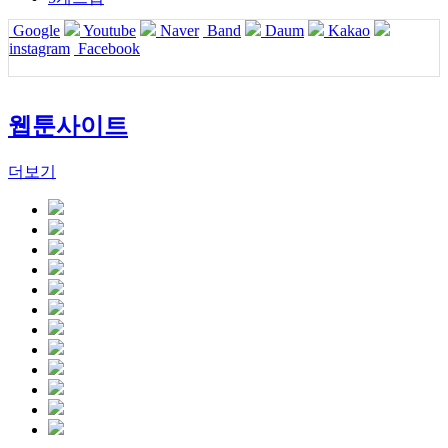
Google
Youtube
Naver
Band
Daum
Kakao
instagram
Facebook
웹툰사이트
더보기