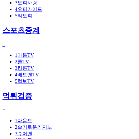
3
오피사랑
4
오피가이드
5
티오피
스포츠중계
+
1
아톰TV
2
쿨TV
3
킹콩TV
4
배트맨TV
5
털보TV
먹튀검증
+
1
다음드
2
슬기로운카지노
3
슈어맨