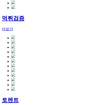
먹튀검증
더보기
토렌트