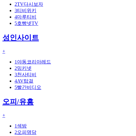
2
TV다시보자
3
티비위키
4
마루티비
5
호빵넷TV
성인사이트
+
1
야동코리아레드
2
밍키넷
3
천사티비
4
AV탑걸
5
빨간비디오
오피/유흥
+
1
섹밤
2
오피명당