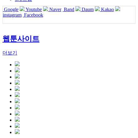
Google
Youtube
Naver
Band
Daum
Kakao
instagram
Facebook
웹툰사이트
더보기