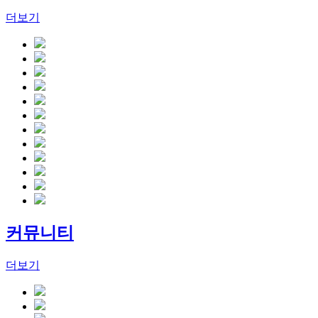
더보기
커뮤니티
더보기