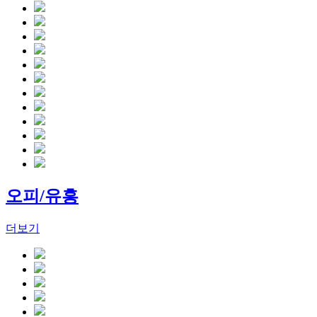
오피/유흥
더보기