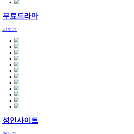
무료드라마
더보기
성인사이트
더보기