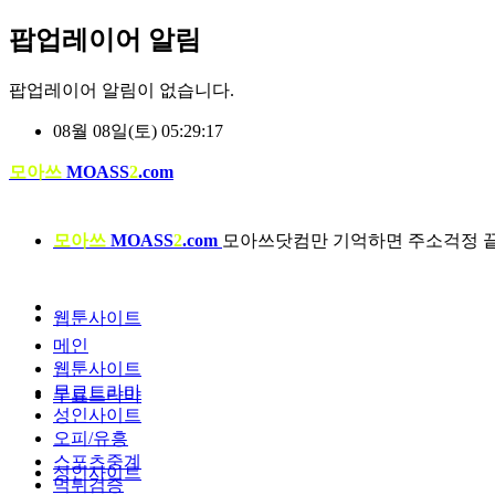
팝업레이어 알림
팝업레이어 알림이 없습니다.
08월 08일(토)
05:29:18
모아쓰
MOASS
2
.com
모아쓰
MOASS
2
.com
모아쓰닷컴만 기억하면 주소걱정 끝
웹툰사이트
메인
웹툰사이트
무료드라마
무료드라마
성인사이트
오피/유흥
스포츠중계
성인사이트
먹튀검증