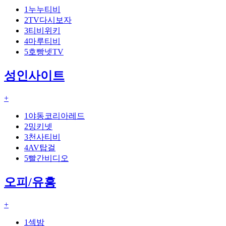
1
누누티비
2
TV다시보자
3
티비위키
4
마루티비
5
호빵넷TV
성인사이트
+
1
야동코리아레드
2
밍키넷
3
천사티비
4
AV탑걸
5
빨간비디오
오피/유흥
+
1
섹밤