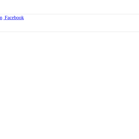
m
Facebook