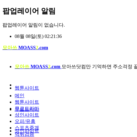
팝업레이어 알림
팝업레이어 알림이 없습니다.
08월 08일(토)
02:21:37
모아쓰
MOASS
2
.com
모아쓰
MOASS
2
.com
모아쓰닷컴만 기억하면 주소걱정 끝
웹툰사이트
메인
웹툰사이트
무료드라마
무료드라마
성인사이트
오피/유흥
스포츠중계
성인사이트
먹튀검증