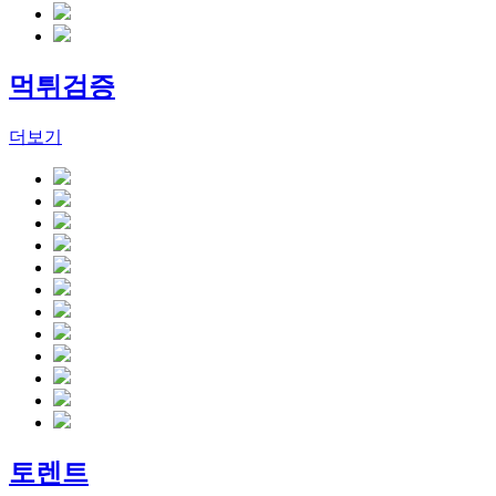
먹튀검증
더보기
토렌트