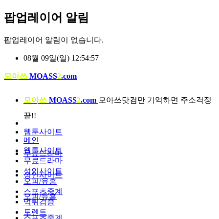
팝업레이어 알림
팝업레이어 알림이 없습니다.
08월 09일(일)
12:54:58
모아쓰
MOASS
2
.com
모아쓰
MOASS
2
.com
모아쓰닷컴만 기억하면 주소걱정
끝!!
웹툰사이트
메인
웹툰사이트
무료드라마
무료드라마
성인사이트
성인사이트
오피/유흥
스포츠중계
오피/유흥
먹튀검증
토렌트
스포츠중계