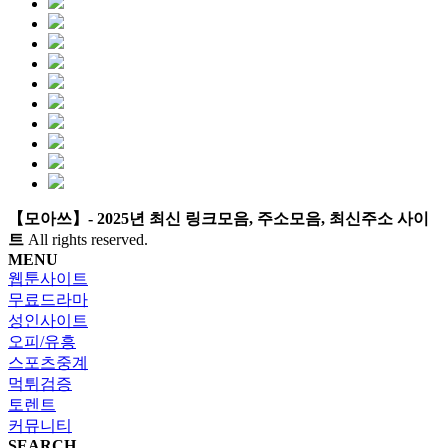
【모아쓰】- 2025년 최신 링크모음, 주소모음, 최신주소 사이
트
All rights reserved.
MENU
웹툰사이트
무료드라마
성인사이트
오피/유흥
스포츠중계
먹튀검증
토렌트
커뮤니티
SEARCH