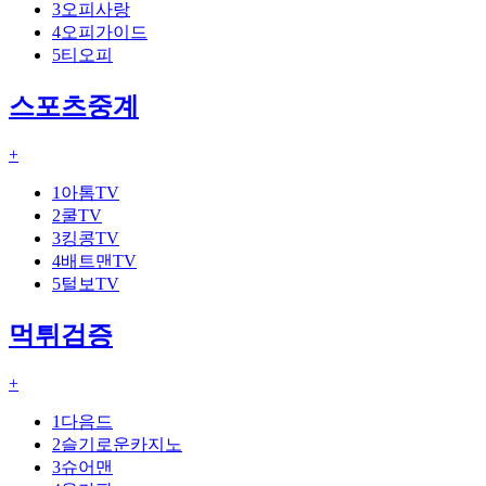
3
오피사랑
4
오피가이드
5
티오피
스포츠중계
+
1
아톰TV
2
쿨TV
3
킹콩TV
4
배트맨TV
5
털보TV
먹튀검증
+
1
다음드
2
슬기로운카지노
3
슈어맨