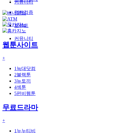
커뮤니티
먹튀검증
토렌트
커뮤니티
웹툰사이트
+
1
늑대닷컴
2
블랙툰
3
뉴토끼
4
섹툰
5
펀비웹툰
무료드라마
+
1
누누티비