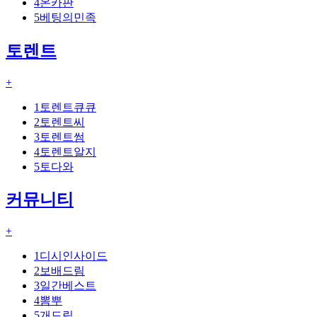
4
온카판
5
베팅의민족
토렌트
+
1
토렌트큐큐
2
토렌트씨
3
토렌트썸
4
토렌트알지
5
토다와
커뮤니티
+
1
디시인사이드
2
보배드림
3
일간베스트
4
뽐뿌
5
개드립