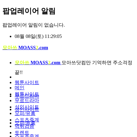
팝업레이어 알림
팝업레이어 알림이 없습니다.
08월 08일(토)
11:29:06
모아쓰
MOASS
2
.com
모아쓰
MOASS
2
.com
모아쓰닷컴만 기억하면 주소걱정
끝!!
웹툰사이트
메인
웹툰사이트
무료드라마
무료드라마
성인사이트
성인사이트
오피/유흥
스포츠중계
오피/유흥
먹튀검증
토렌트
스포츠중계