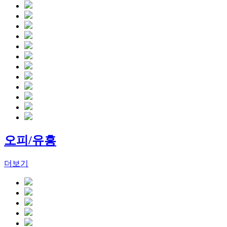
오피/유흥
더보기