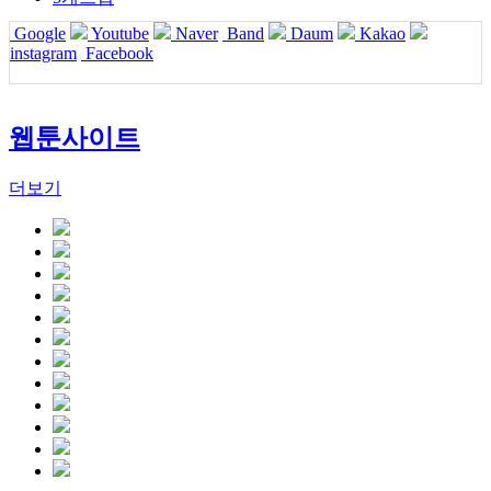
Google
Youtube
Naver
Band
Daum
Kakao
instagram
Facebook
웹툰사이트
더보기