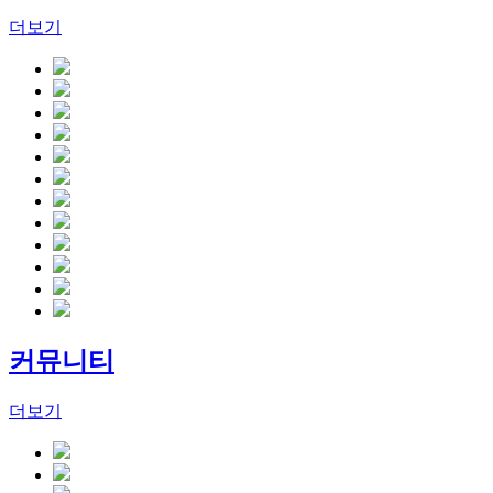
더보기
커뮤니티
더보기