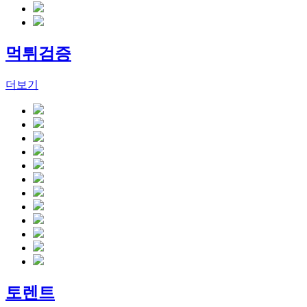
먹튀검증
더보기
토렌트