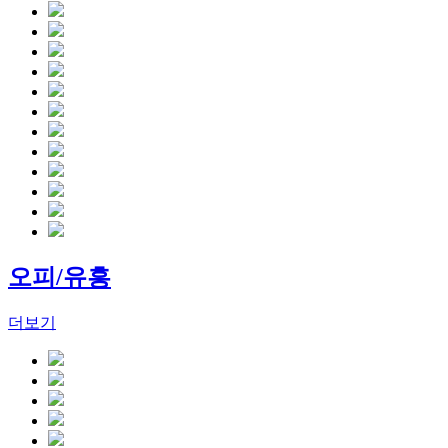
오피/유흥
더보기