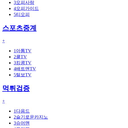
3
오피사랑
4
오피가이드
5
티오피
스포츠중계
+
1
아톰TV
2
쿨TV
3
킹콩TV
4
배트맨TV
5
털보TV
먹튀검증
+
1
다음드
2
슬기로운카지노
3
슈어맨