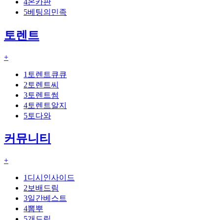
4
온카판
5
베팅의민족
토렌트
+
1
토렌트큐큐
2
토렌트씨
3
토렌트썸
4
토렌트알지
5
토다와
커뮤니티
+
1
디시인사이드
2
보배드림
3
일간베스트
4
뽐뿌
5
개드립