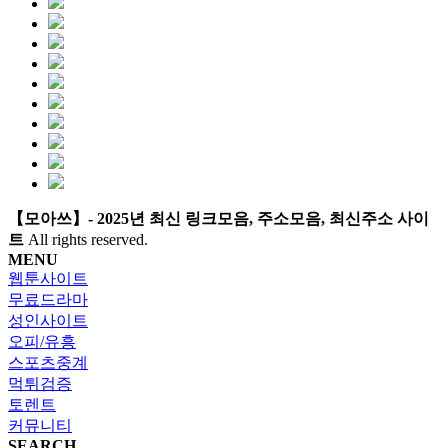
【모아쓰】- 2025년 최신 링크모음, 주소모음, 최신주소 사이
트
All rights reserved.
MENU
웹툰사이트
무료드라마
성인사이트
오피/유흥
스포츠중계
먹튀검증
토렌트
커뮤니티
SEARCH