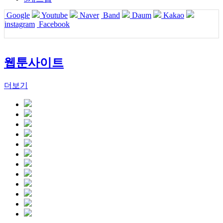
Google
Youtube
Naver
Band
Daum
Kakao
instagram
Facebook
웹툰사이트
더보기