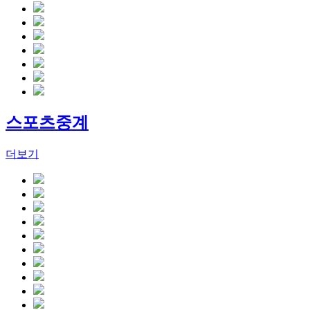
스포츠중계
더보기