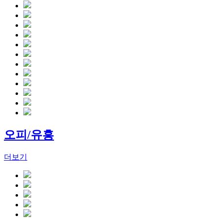
오피/유흥
더보기