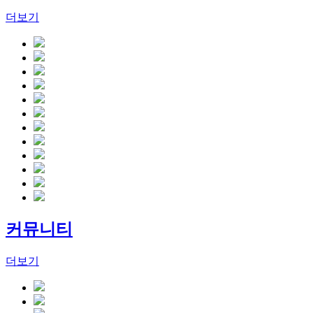
더보기
커뮤니티
더보기