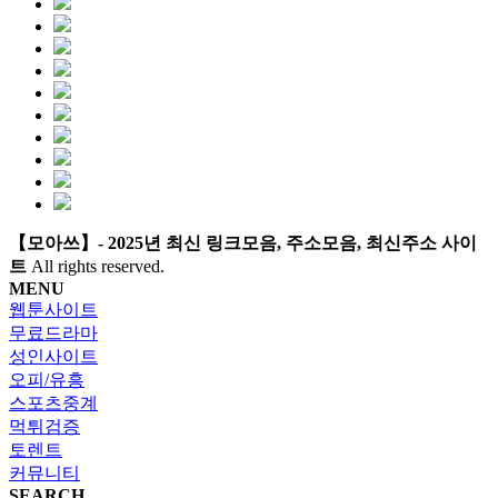
【모아쓰】- 2025년 최신 링크모음, 주소모음, 최신주소 사이
트
All rights reserved.
MENU
웹툰사이트
무료드라마
성인사이트
오피/유흥
스포츠중계
먹튀검증
토렌트
커뮤니티
SEARCH