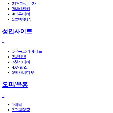
2
TV다시보자
3
티비위키
4
마루티비
5
호빵넷TV
성인사이트
+
1
야동코리아레드
2
밍키넷
3
천사티비
4
AV탑걸
5
빨간비디오
오피/유흥
+
1
섹밤
2
오피명당