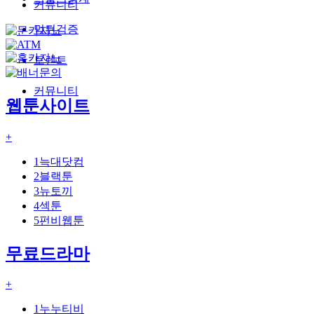
커뮤니티
먹튀검증
토렌트
커뮤니티
웹툰사이트
+
1
늑대닷컴
2
블랙툰
3
뉴토끼
4
섹툰
5
펀비웹툰
무료드라마
+
1
누누티비