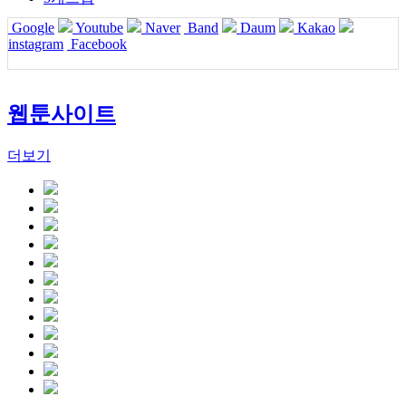
Google
Youtube
Naver
Band
Daum
Kakao
instagram
Facebook
웹툰사이트
더보기