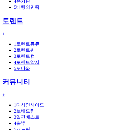
4
온카판
5
베팅의민족
토렌트
+
1
토렌트큐큐
2
토렌트씨
3
토렌트썸
4
토렌트알지
5
토다와
커뮤니티
+
1
디시인사이드
2
보배드림
3
일간베스트
4
뽐뿌
5
개드립