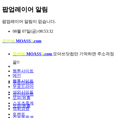
팝업레이어 알림
팝업레이어 알림이 없습니다.
08월 07일(금)
08:53:33
모아쓰
MOASS
2
.com
모아쓰
MOASS
2
.com
모아쓰닷컴만 기억하면 주소걱정
끝!!
웹툰사이트
메인
웹툰사이트
무료드라마
무료드라마
성인사이트
성인사이트
오피/유흥
스포츠중계
오피/유흥
먹튀검증
토렌트
스포츠중계