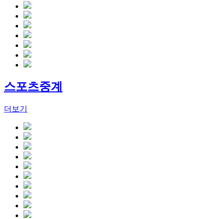
스포츠중계
더보기