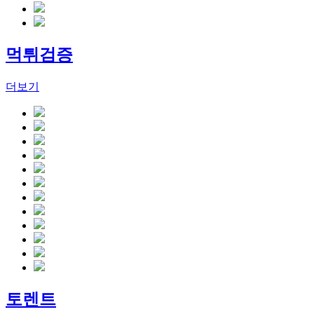
먹튀검증
더보기
토렌트