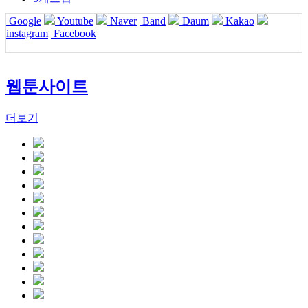
Google
Youtube
Naver
Band
Daum
Kakao
instagram
Facebook
웹툰사이트
더보기