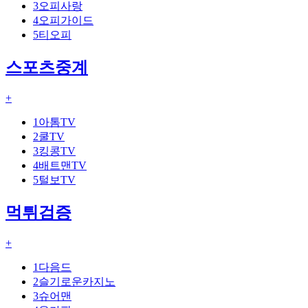
3
오피사랑
4
오피가이드
5
티오피
스포츠중계
+
1
아톰TV
2
쿨TV
3
킹콩TV
4
배트맨TV
5
털보TV
먹튀검증
+
1
다음드
2
슬기로운카지노
3
슈어맨