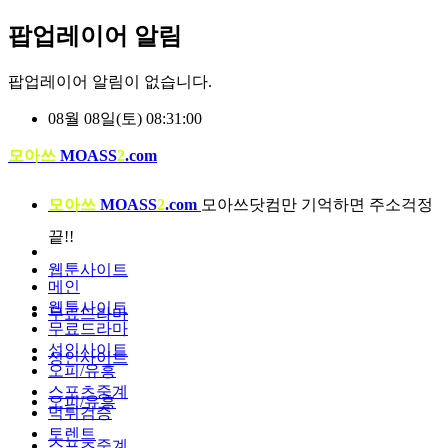
팝업레이어 알림
팝업레이어 알림이 없습니다.
08월 08일(토)
08:31:01
모아쓰
MOASS
2
.com
모아쓰
MOASS
2
.com
모아쓰닷컴만 기억하면 주소걱정
끝!!
웹툰사이트
메인
웹툰사이트
무료드라마
무료드라마
성인사이트
성인사이트
오피/유흥
스포츠중계
오피/유흥
먹튀검증
토렌트
스포츠중계