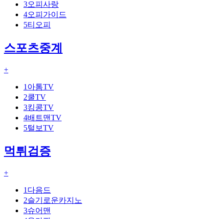
3
오피사랑
4
오피가이드
5
티오피
스포츠중계
+
1
아톰TV
2
쿨TV
3
킹콩TV
4
배트맨TV
5
털보TV
먹튀검증
+
1
다음드
2
슬기로운카지노
3
슈어맨