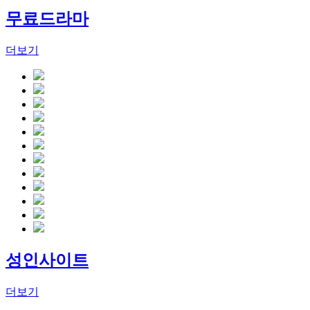
무료드라마
더보기
성인사이트
더보기