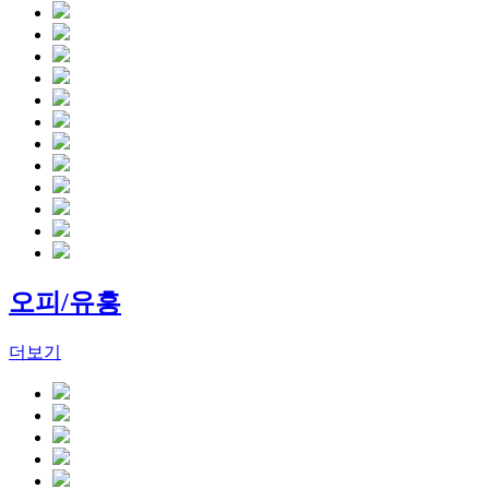
오피/유흥
더보기