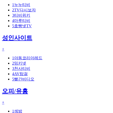
1
누누티비
2
TV다시보자
3
티비위키
4
마루티비
5
호빵넷TV
성인사이트
+
1
야동코리아레드
2
밍키넷
3
천사티비
4
AV탑걸
5
빨간비디오
오피/유흥
+
1
섹밤