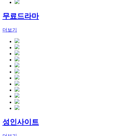
무료드라마
더보기
성인사이트
더보기