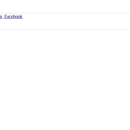
m
Facebook