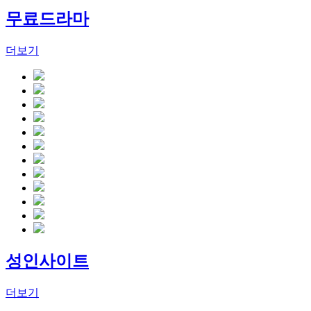
무료드라마
더보기
성인사이트
더보기