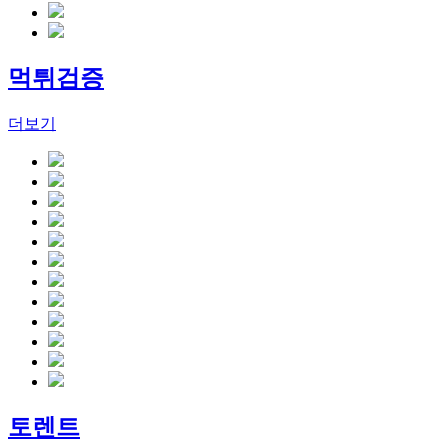
먹튀검증
더보기
토렌트