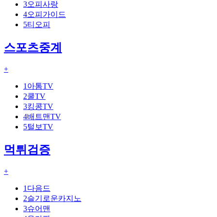
3
오피사랑
4
오피가이드
5
티오피
스포츠중계
+
1
아톰TV
2
쿨TV
3
킹콩TV
4
배트맨TV
5
털보TV
먹튀검증
+
1
다음드
2
슬기로운카지노
3
슈어맨