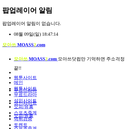
팝업레이어 알림
팝업레이어 알림이 없습니다.
08월 09일(일)
18:47:15
모아쓰
MOASS
2
.com
모아쓰
MOASS
2
.com
모아쓰닷컴만 기억하면 주소걱정
끝!!
웹툰사이트
메인
웹툰사이트
무료드라마
무료드라마
성인사이트
성인사이트
오피/유흥
스포츠중계
오피/유흥
먹튀검증
토렌트
스포츠중계