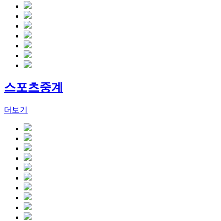
스포츠중계
더보기