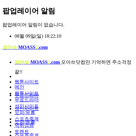
팝업레이어 알림
팝업레이어 알림이 없습니다.
08월 09일(일)
18:22:10
모아쓰
MOASS
2
.com
모아쓰
MOASS
2
.com
모아쓰닷컴만 기억하면 주소걱정
끝!!
웹툰사이트
메인
웹툰사이트
무료드라마
무료드라마
성인사이트
성인사이트
오피/유흥
스포츠중계
오피/유흥
먹튀검증
토렌트
스포츠중계