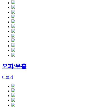
오피/유흥
더보기