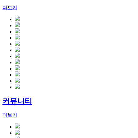
더보기
커뮤니티
더보기