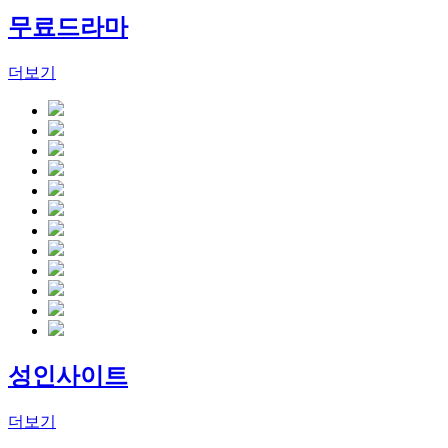
무료드라마
더보기
성인사이트
더보기