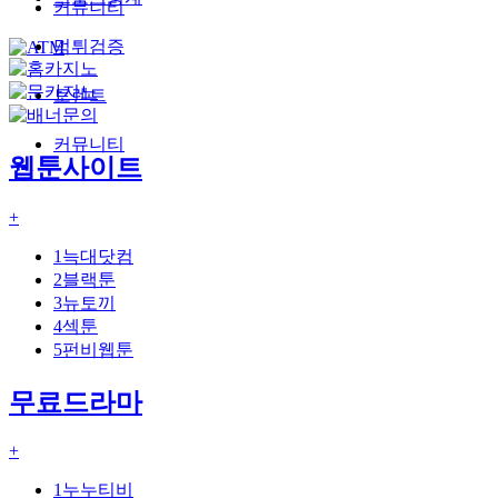
커뮤니티
먹튀검증
토렌트
커뮤니티
웹툰사이트
+
1
늑대닷컴
2
블랙툰
3
뉴토끼
4
섹툰
5
펀비웹툰
무료드라마
+
1
누누티비