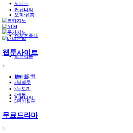
토렌트
커뮤니티
오피/유흥
스포츠중계
웹툰사이트
먹튀검증
+
1
늑대닷컴
토렌트
2
블랙툰
3
뉴토끼
4
섹툰
커뮤니티
5
펀비웹툰
무료드라마
+