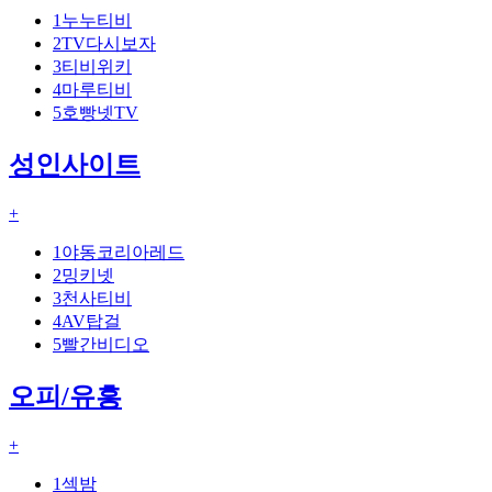
1
누누티비
2
TV다시보자
3
티비위키
4
마루티비
5
호빵넷TV
성인사이트
+
1
야동코리아레드
2
밍키넷
3
천사티비
4
AV탑걸
5
빨간비디오
오피/유흥
+
1
섹밤