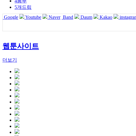
4
뽐뿌
5
개드립
Google
Youtube
Naver
Band
Daum
Kakao
instagra
웹툰사이트
더보기