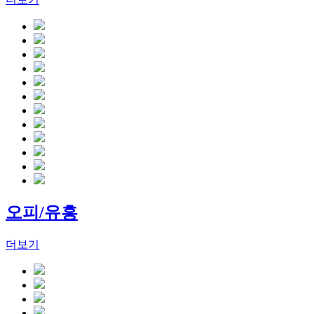
오피/유흥
더보기