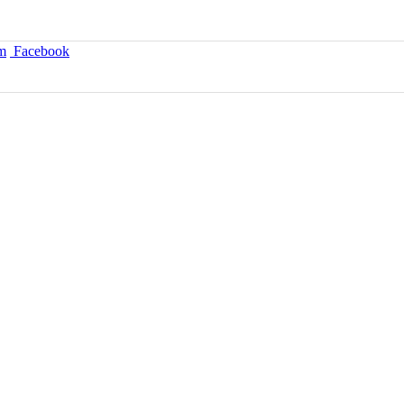
m
Facebook