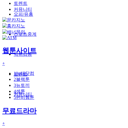
토렌트
커뮤니티
오피/유흥
스포츠중계
웹툰사이트
먹튀검증
+
1
늑대닷컴
토렌트
2
블랙툰
3
뉴토끼
4
섹툰
커뮤니티
5
펀비웹툰
무료드라마
+