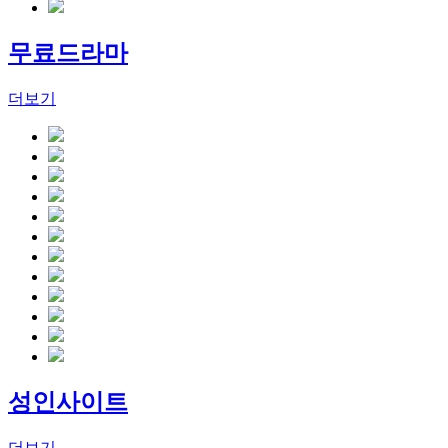
무료드라마
더보기
성인사이트
더보기