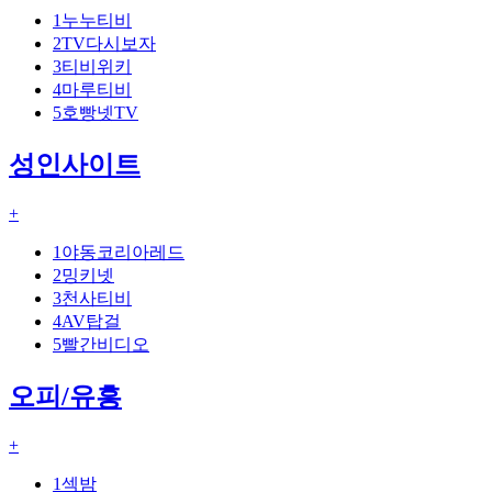
1
누누티비
2
TV다시보자
3
티비위키
4
마루티비
5
호빵넷TV
성인사이트
+
1
야동코리아레드
2
밍키넷
3
천사티비
4
AV탑걸
5
빨간비디오
오피/유흥
+
1
섹밤