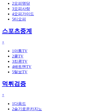
2
오피명당
3
오피사랑
4
오피가이드
5
티오피
스포츠중계
+
1
아톰TV
2
쿨TV
3
킹콩TV
4
배트맨TV
5
털보TV
먹튀검증
+
1
다음드
2
슬기로운카지노