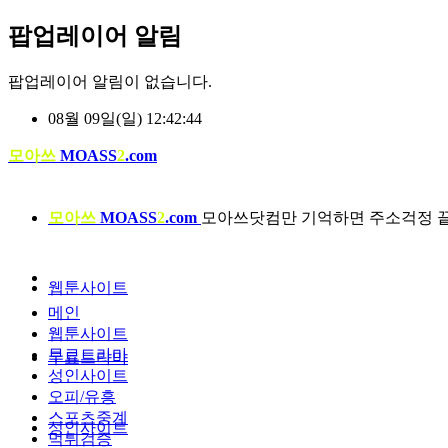
팝업레이어 알림
팝업레이어 알림이 없습니다.
08월 09일(일)
12:42:45
모아쓰
MOASS
2
.com
모아쓰
MOASS
2
.com
모아쓰닷컴만 기억하면 주소걱정 끝
웹툰사이트
메인
웹툰사이트
무료드라마
무료드라마
성인사이트
오피/유흥
스포츠중계
성인사이트
먹튀검증