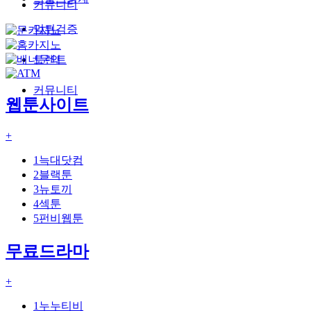
커뮤니티
먹튀검증
토렌트
커뮤니티
웹툰사이트
+
1
늑대닷컴
2
블랙툰
3
뉴토끼
4
섹툰
5
펀비웹툰
무료드라마
+
1
누누티비