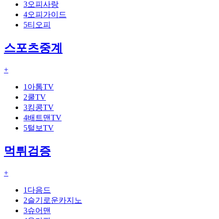
3
오피사랑
4
오피가이드
5
티오피
스포츠중계
+
1
아톰TV
2
쿨TV
3
킹콩TV
4
배트맨TV
5
털보TV
먹튀검증
+
1
다음드
2
슬기로운카지노
3
슈어맨