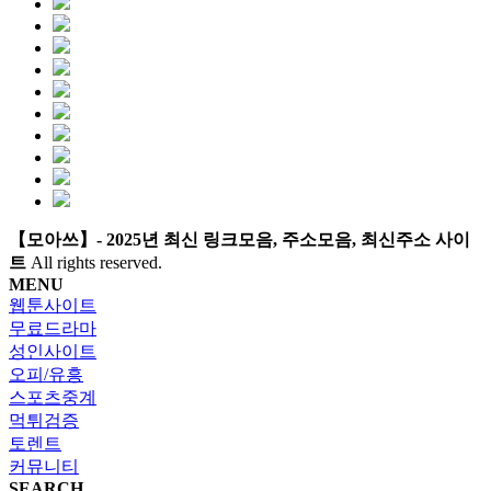
【모아쓰】- 2025년 최신 링크모음, 주소모음, 최신주소 사이
트
All rights reserved.
MENU
웹툰사이트
무료드라마
성인사이트
오피/유흥
스포츠중계
먹튀검증
토렌트
커뮤니티
SEARCH