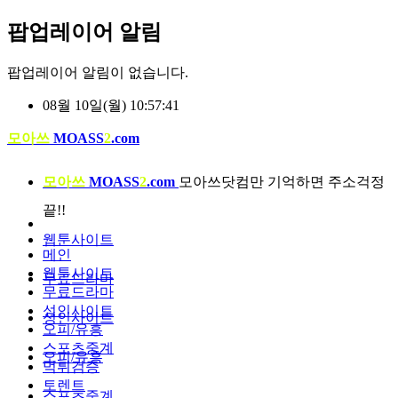
팝업레이어 알림
팝업레이어 알림이 없습니다.
08월 10일(월)
10:57:42
모아쓰
MOASS
2
.com
모아쓰
MOASS
2
.com
모아쓰닷컴만 기억하면 주소걱정
끝!!
웹툰사이트
메인
웹툰사이트
무료드라마
무료드라마
성인사이트
성인사이트
오피/유흥
스포츠중계
오피/유흥
먹튀검증
토렌트
스포츠중계