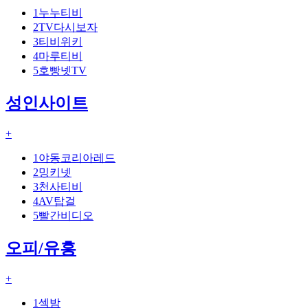
1
누누티비
2
TV다시보자
3
티비위키
4
마루티비
5
호빵넷TV
성인사이트
+
1
야동코리아레드
2
밍키넷
3
천사티비
4
AV탑걸
5
빨간비디오
오피/유흥
+
1
섹밤