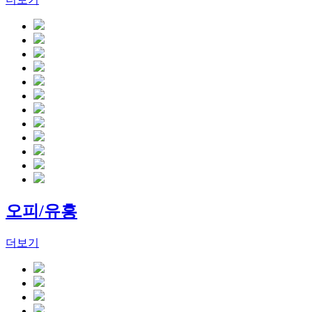
오피/유흥
더보기