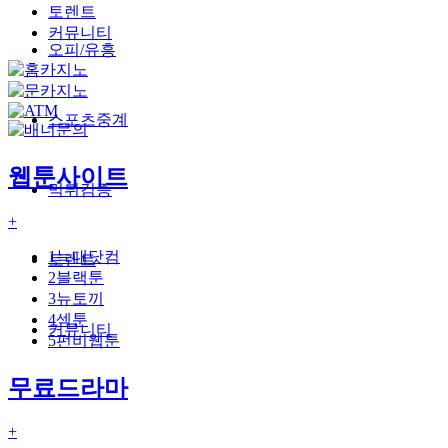
토렌트
커뮤니티
오피/유흥
스포츠중계
웹툰사이트
먹튀검증
+
1
늑대닷컴
토렌트
2
블랙툰
3
뉴토끼
4
섹툰
커뮤니티
5
펀비웹툰
무료드라마
+