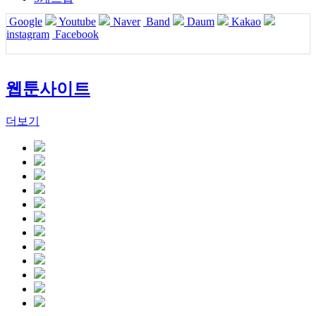
Google
Youtube
Naver
Band
Daum
Kakao
instagram
Facebook
웹툰사이트
더보기