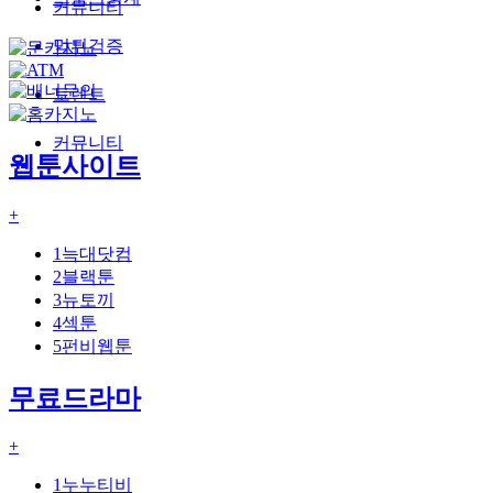
커뮤니티
먹튀검증
토렌트
커뮤니티
웹툰사이트
+
1
늑대닷컴
2
블랙툰
3
뉴토끼
4
섹툰
5
펀비웹툰
무료드라마
+
1
누누티비