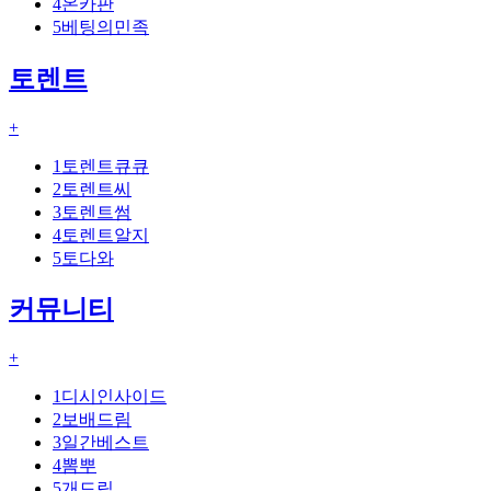
4
온카판
5
베팅의민족
토렌트
+
1
토렌트큐큐
2
토렌트씨
3
토렌트썸
4
토렌트알지
5
토다와
커뮤니티
+
1
디시인사이드
2
보배드림
3
일간베스트
4
뽐뿌
5
개드립