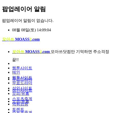
팝업레이어 알림
팝업레이어 알림이 없습니다.
08월 08일(토)
14:09:05
모아쓰
MOASS
2
.com
모아쓰
MOASS
2
.com
모아쓰닷컴만 기억하면 주소걱정
끝!!
웹툰사이트
메인
웹툰사이트
무료드라마
무료드라마
성인사이트
성인사이트
오피/유흥
스포츠중계
오피/유흥
먹튀검증
토렌트
스포츠중계