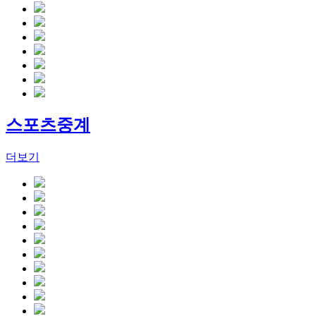
스포츠중계
더보기