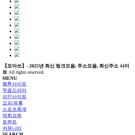
【모아쓰】- 2025년 최신 링크모음, 주소모음, 최신주소 사이
트
All rights reserved.
MENU
웹툰사이트
무료드라마
성인사이트
오피/유흥
스포츠중계
먹튀검증
토렌트
커뮤니티
SEARCH