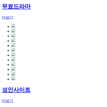
무료드라마
더보기
성인사이트
더보기