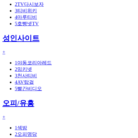
2
TV다시보자
3
티비위키
4
마루티비
5
호빵넷TV
성인사이트
+
1
야동코리아레드
2
밍키넷
3
천사티비
4
AV탑걸
5
빨간비디오
오피/유흥
+
1
섹밤
2
오피명당