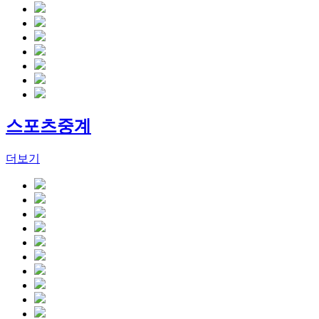
스포츠중계
더보기