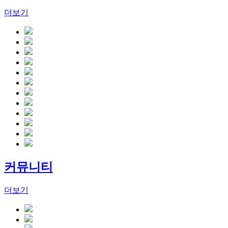
더보기
커뮤니티
더보기