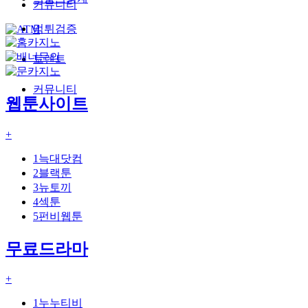
커뮤니티
먹튀검증
토렌트
커뮤니티
웹툰사이트
+
1
늑대닷컴
2
블랙툰
3
뉴토끼
4
섹툰
5
펀비웹툰
무료드라마
+
1
누누티비