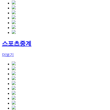
스포츠중계
더보기