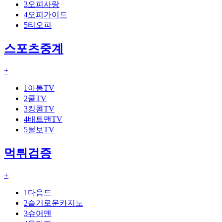
3
오피사랑
4
오피가이드
5
티오피
스포츠중계
+
1
아톰TV
2
쿨TV
3
킹콩TV
4
배트맨TV
5
털보TV
먹튀검증
+
1
다음드
2
슬기로운카지노
3
슈어맨