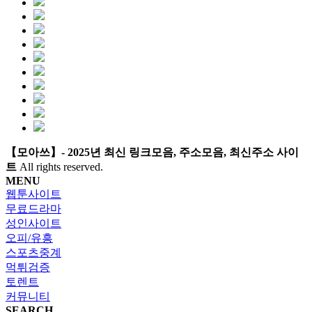
【모아쓰】- 2025년 최신 링크모음, 주소모음, 최신주소 사이
트
All rights reserved.
MENU
웹툰사이트
무료드라마
성인사이트
오피/유흥
스포츠중계
먹튀검증
토렌트
커뮤니티
SEARCH