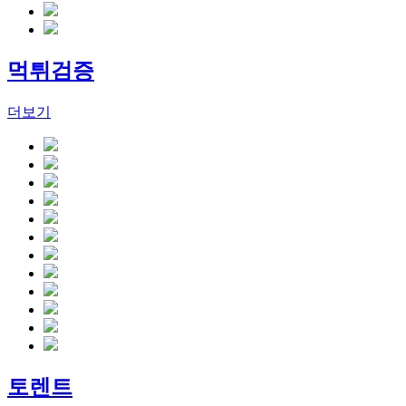
먹튀검증
더보기
토렌트