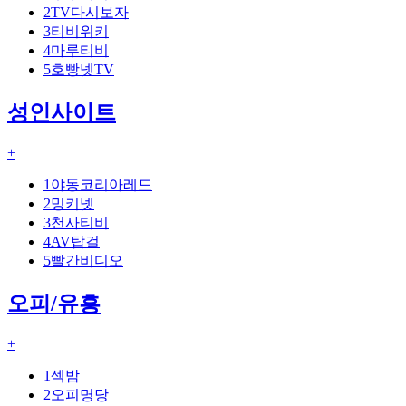
2
TV다시보자
3
티비위키
4
마루티비
5
호빵넷TV
성인사이트
+
1
야동코리아레드
2
밍키넷
3
천사티비
4
AV탑걸
5
빨간비디오
오피/유흥
+
1
섹밤
2
오피명당