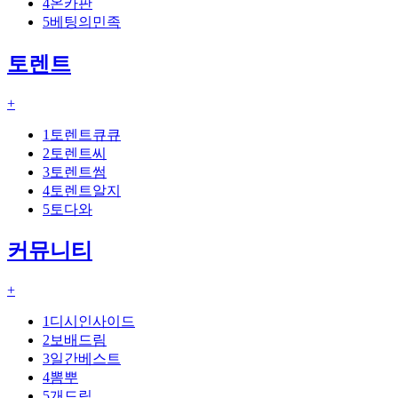
4
온카판
5
베팅의민족
토렌트
+
1
토렌트큐큐
2
토렌트씨
3
토렌트썸
4
토렌트알지
5
토다와
커뮤니티
+
1
디시인사이드
2
보배드림
3
일간베스트
4
뽐뿌
5
개드립