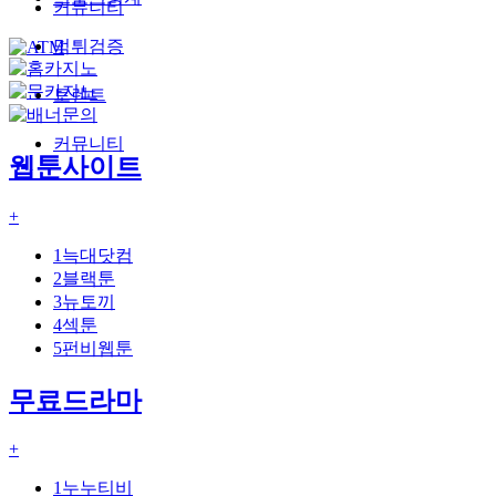
커뮤니티
먹튀검증
토렌트
커뮤니티
웹툰사이트
+
1
늑대닷컴
2
블랙툰
3
뉴토끼
4
섹툰
5
펀비웹툰
무료드라마
+
1
누누티비