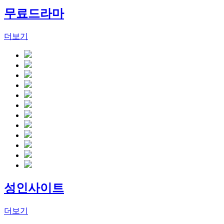
무료드라마
더보기
성인사이트
더보기