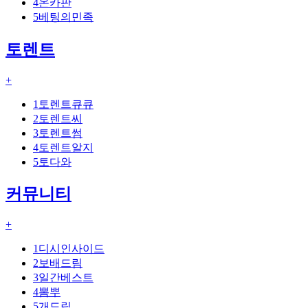
4
온카판
5
베팅의민족
토렌트
+
1
토렌트큐큐
2
토렌트씨
3
토렌트썸
4
토렌트알지
5
토다와
커뮤니티
+
1
디시인사이드
2
보배드림
3
일간베스트
4
뽐뿌
5
개드립