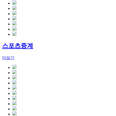
스포츠중계
더보기