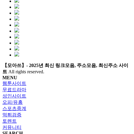
【모아쓰】- 2025년 최신 링크모음, 주소모음, 최신주소 사이
트
All rights reserved.
MENU
웹툰사이트
무료드라마
성인사이트
오피/유흥
스포츠중계
먹튀검증
토렌트
커뮤니티
SEARCH