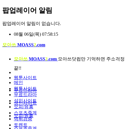
팝업레이어 알림
팝업레이어 알림이 없습니다.
08월 06일(목)
07:58:15
모아쓰
MOASS
2
.com
모아쓰
MOASS
2
.com
모아쓰닷컴만 기억하면 주소걱정
끝!!
웹툰사이트
메인
웹툰사이트
무료드라마
무료드라마
성인사이트
성인사이트
오피/유흥
스포츠중계
오피/유흥
먹튀검증
토렌트
스포츠중계