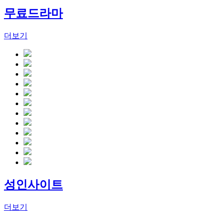
무료드라마
더보기
성인사이트
더보기