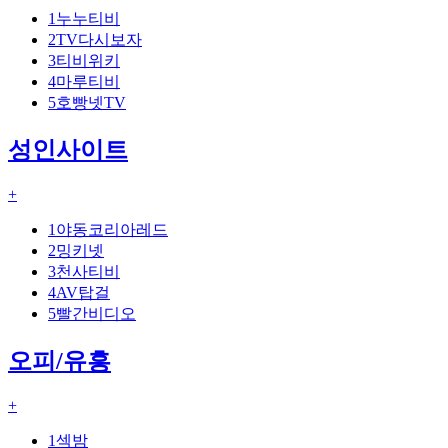
1
누누티비
2
TV다시보자
3
티비위키
4
마루티비
5
호빵넷TV
성인사이트
+
1
야동코리아레드
2
밍키넷
3
천사티비
4
AV탑걸
5
빨간비디오
오피/유흥
+
1
섹밤