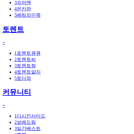
3
슈어맨
4
온카판
5
베팅의민족
토렌트
+
1
토렌트큐큐
2
토렌트씨
3
토렌트썸
4
토렌트알지
5
토다와
커뮤니티
+
1
디시인사이드
2
보배드림
3
일간베스트