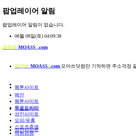
팝업레이어 알림
팝업레이어 알림이 없습니다.
08월 08일(토)
04:09:39
모아쓰
MOASS
2
.com
모아쓰
MOASS
2
.com
모아쓰닷컴만 기억하면 주소걱정 끝
웹툰사이트
메인
웹툰사이트
무료드라마
무료드라마
성인사이트
오피/유흥
스포츠중계
성인사이트
먹튀검증