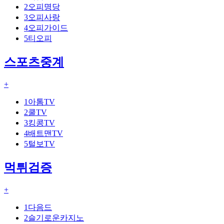
2
오피명당
3
오피사랑
4
오피가이드
5
티오피
스포츠중계
+
1
아톰TV
2
쿨TV
3
킹콩TV
4
배트맨TV
5
털보TV
먹튀검증
+
1
다음드
2
슬기로운카지노