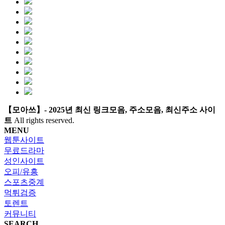
【모아쓰】- 2025년 최신 링크모음, 주소모음, 최신주소 사이
트
All rights reserved.
MENU
웹툰사이트
무료드라마
성인사이트
오피/유흥
스포츠중계
먹튀검증
토렌트
커뮤니티
SEARCH