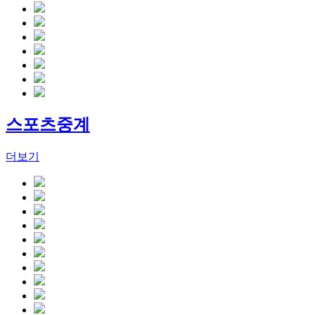
스포츠중계
더보기