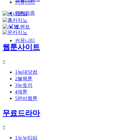
커뮤니티
먹튀검증
토렌트
커뮤니티
웹툰사이트
+
1
늑대닷컴
2
블랙툰
3
뉴토끼
4
섹툰
5
펀비웹툰
무료드라마
+
1
누누티비