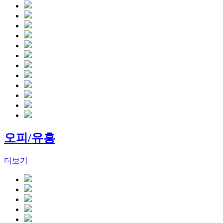
오피/유흥
더보기