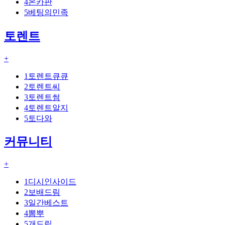
4
온카판
5
베팅의민족
토렌트
+
1
토렌트큐큐
2
토렌트씨
3
토렌트썸
4
토렌트알지
5
토다와
커뮤니티
+
1
디시인사이드
2
보배드림
3
일간베스트
4
뽐뿌
5
개드립