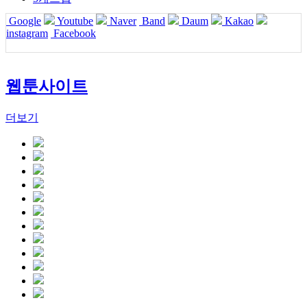
Google
Youtube
Naver
Band
Daum
Kakao
instagram
Facebook
웹툰사이트
더보기