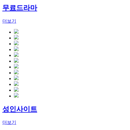
무료드라마
더보기
성인사이트
더보기