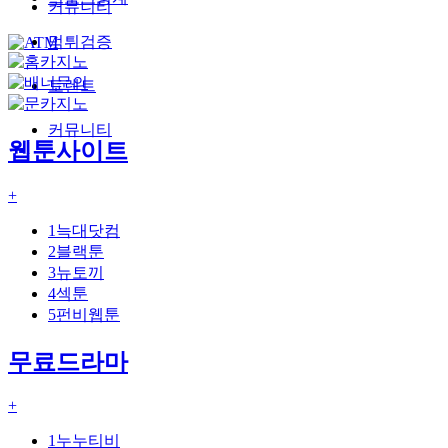
커뮤니티
먹튀검증
토렌트
커뮤니티
웹툰사이트
+
1
늑대닷컴
2
블랙툰
3
뉴토끼
4
섹툰
5
펀비웹툰
무료드라마
+
1
누누티비