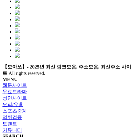
【모아쓰】- 2025년 최신 링크모음, 주소모음, 최신주소 사이
트
All rights reserved.
MENU
웹툰사이트
무료드라마
성인사이트
오피/유흥
스포츠중계
먹튀검증
토렌트
커뮤니티
SEARCH