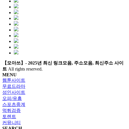
【모아쓰】- 2025년 최신 링크모음, 주소모음, 최신주소 사이
트
All rights reserved.
MENU
웹툰사이트
무료드라마
성인사이트
오피/유흥
스포츠중계
먹튀검증
토렌트
커뮤니티
SEARCH