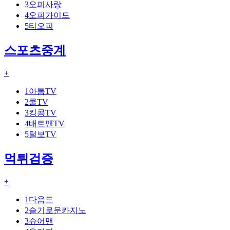
3
오피사랑
4
오피가이드
5
티오피
스포츠중계
+
1
아톰TV
2
쿨TV
3
킹콩TV
4
배트맨TV
5
털보TV
먹튀검증
+
1
다음드
2
슬기로운카지노
3
슈어맨