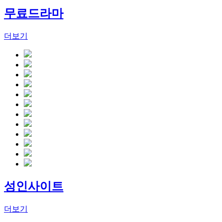
무료드라마
더보기
성인사이트
더보기