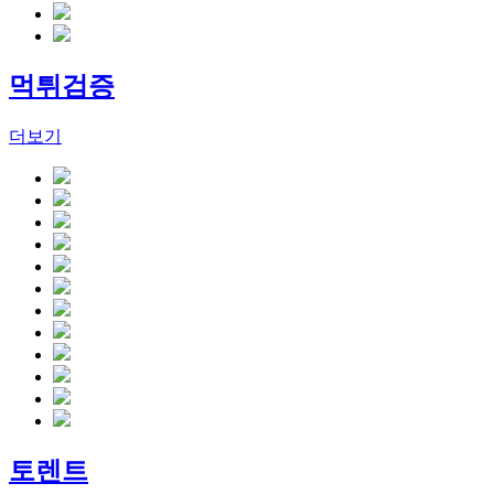
먹튀검증
더보기
토렌트