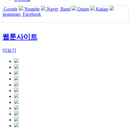
Google
Youtube
Naver
Band
Daum
Kakao
instagram
Facebook
웹툰사이트
더보기