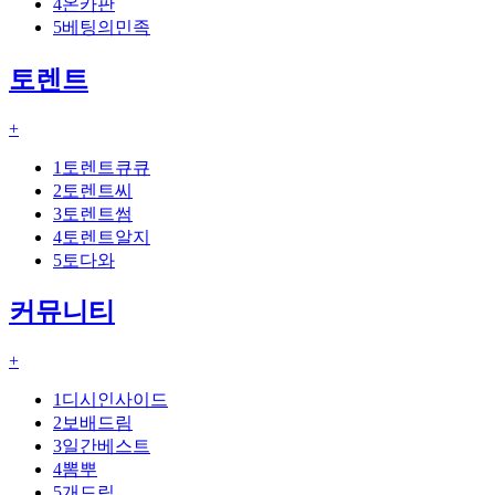
4
온카판
5
베팅의민족
토렌트
+
1
토렌트큐큐
2
토렌트씨
3
토렌트썸
4
토렌트알지
5
토다와
커뮤니티
+
1
디시인사이드
2
보배드림
3
일간베스트
4
뽐뿌
5
개드립