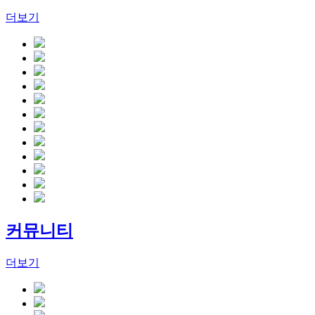
더보기
커뮤니티
더보기