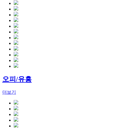
오피/유흥
더보기