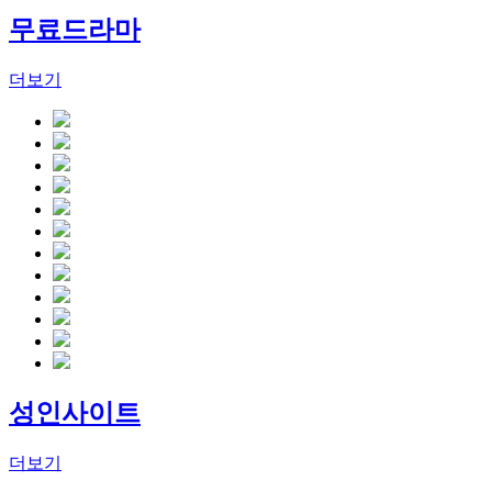
무료드라마
더보기
성인사이트
더보기