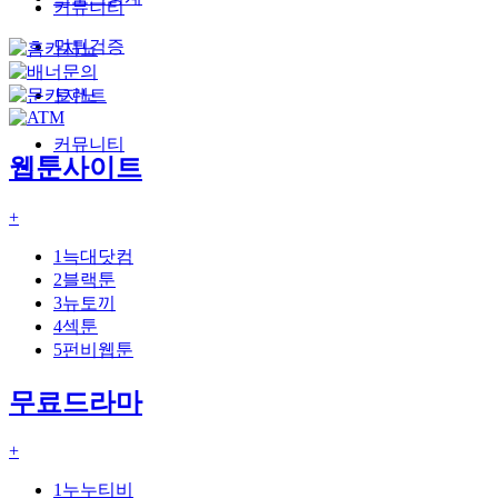
커뮤니티
먹튀검증
토렌트
커뮤니티
웹툰사이트
+
1
늑대닷컴
2
블랙툰
3
뉴토끼
4
섹툰
5
펀비웹툰
무료드라마
+
1
누누티비