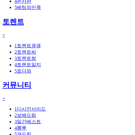
4
온카판
5
베팅의민족
토렌트
+
1
토렌트큐큐
2
토렌트씨
3
토렌트썸
4
토렌트알지
5
토다와
커뮤니티
+
1
디시인사이드
2
보배드림
3
일간베스트
4
뽐뿌
5
개드립